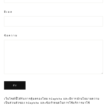
อีเมล
ข้อความ
ส่ง
ส่ง
เว็บไซต์นี้ได้รับการคุ้มครองโดย hCaptcha และมีการนำ
นโยบายความ
เป็นส่วนตัว
ของ hCaptcha และ
ข้อกำหนดในการใช้บริการ
มาใช้