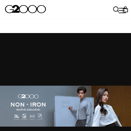
ข้าม
หยุดสไลด์โชว์
🏆สนุกกับมินิเกมของเรา พร้อมรับไปเลยส่วนลดสุดพิเศษ!💰
ค้นห
เม
ต
เล่นเลย!