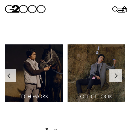
ข้าม
หยุดสไลด์โชว์
🏆สนุกกับมินิเกมของเรา พร้อมรับไปเลยส่วนลดสุดพิเศษ!💰
ค้นห
เม
ต
เล่นเลย!
TECH WORK
OFFICE LOOK