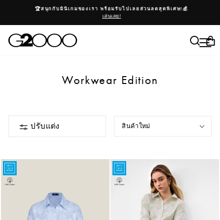
ข้าม
หยุดสไลด์โชว์
🏆สนุกกับมินิเกมของเรา พร้อมรับไปเลยส่วนลดสุดพิเศษ!💰
เล่นเลย!
ค้นห
เม
ต
Workwear Edition
ปรับแต่ง
สินค้าใหม่