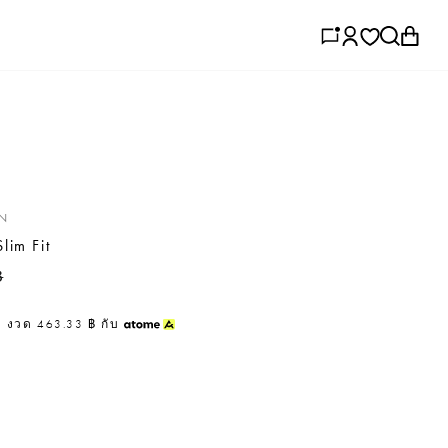
ภาษา
ค้นหาสาขา
ภาษาไทย
ลงชื่อเข้าใช
ค้นหา
ตะก
ON
lim Fit
ราคาลด
฿
3
งวด
463.33 ฿
กับ