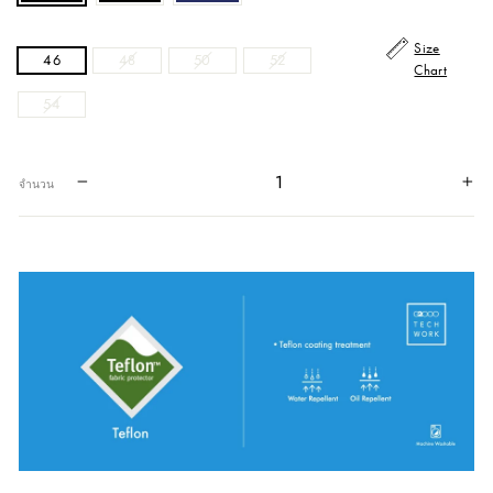
Size
46
48
50
52
Chart
54
−
+
จำนวน