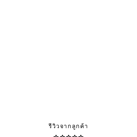
SPRING-SUMMER 2025
COLLECTION
เสื้อสูทสำหรับผู้ชาย Slim Fit
ราคาปกติ
ราคาลด
2,090.00 ฿
6,990.00 ฿
รีวิวจากลูกค้า