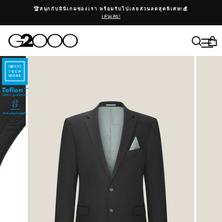
ข้าม
หยุดสไลด์โชว์
🏆สนุกกับมินิเกมของเรา พร้อมรับไปเลยส่วนลดสุดพิเศษ!💰
เล่นเลย!
ค้นห
เม
ต