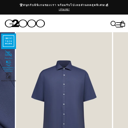
ข้าม
หยุดสไลด์โชว์
🏆สนุกกับมินิเกมของเรา พร้อมรับไปเลยส่วนลดสุดพิเศษ!💰
เล่นเลย!
ค้นห
เม
ต