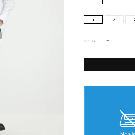
3
7
−
จำนวน